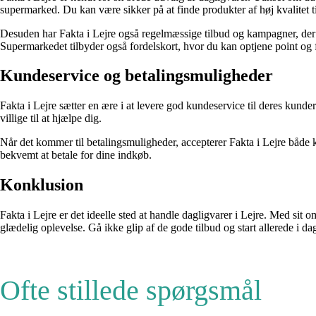
supermarked. Du kan være sikker på at finde produkter af høj kvalitet til
Desuden har Fakta i Lejre også regelmæssige tilbud og kampagner, der k
Supermarkedet tilbyder også fordelskort, hvor du kan optjene point og få
Kundeservice og betalingsmuligheder
Fakta i Lejre sætter en ære i at levere god kundeservice til deres kunder
villige til at hjælpe dig.
Når det kommer til betalingsmuligheder, accepterer Fakta i Lejre både 
bekvemt at betale for dine indkøb.
Konklusion
Fakta i Lejre er det ideelle sted at handle dagligvarer i Lejre. Med sit 
glædelig oplevelse. Gå ikke glip af de gode tilbud og start allerede i da
Ofte stillede spørgsmål