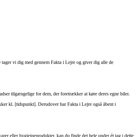
e tager vi dig med gennem Fakta i Lejre og giver dig alle de
adser tilgængelige for dem, der foretrækker at køre deres egne biler.
ker kl. [tidspunkt]. Derudover har Fakta i Lejre også åbent i
arer eller hygiejneprodukter, kan du finde det hele under ét tag i dette