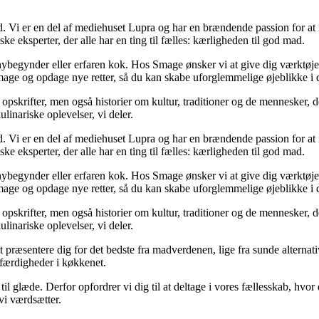
 Vi er en del af mediehuset Lupra og har en brændende passion for at in
e eksperter, der alle har en ting til fælles: kærligheden til god mad.
 nybegynder eller erfaren kok. Hos Smage ønsker vi at give dig værktøje
smage og opdage nye retter, så du kan skabe uforglemmelige øjeblikke i 
opskrifter, men også historier om kultur, traditioner og de mennesker, 
linariske oplevelser, vi deler.
 Vi er en del af mediehuset Lupra og har en brændende passion for at in
e eksperter, der alle har en ting til fælles: kærligheden til god mad.
 nybegynder eller erfaren kok. Hos Smage ønsker vi at give dig værktøje
smage og opdage nye retter, så du kan skabe uforglemmelige øjeblikke i 
opskrifter, men også historier om kultur, traditioner og de mennesker, 
linariske oplevelser, vi deler.
sentere dig for det bedste fra madverdenen, lige fra sunde alternativer ti
e færdigheder i køkkenet.
l glæde. Derfor opfordrer vi dig til at deltage i vores fællesskab, hvor
vi værdsætter.