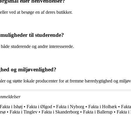
rgsmål eller henvendelser?
ller ved at besøge en af deres butikker.
muligheder til studerende?
 både studerende og andre interesserede.
ghed og miljøvenlighed?
aler og støtte lokale producenter for at fremme bæredygtighed og miljø
nmeldelser
Fakta i Ishøj
•
Fakta i Ølgod
•
Fakta i Nyborg
•
Fakta i Holbæk
•
Fakta
arsø
•
Fakta i Tinglev
•
Fakta i Skanderborg
•
Fakta i Ballerup
•
Fakta i