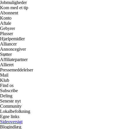
Jobmuligheder
Kom med et tip
Abonnent
Konto
Aftale
Gebyrer
Plusser
Hjælpemidler
Alliancer
Annoncegiver
Støtter
Affiliatepartner
Allieret
Pressemeddelelser
Mail
Klub
Find os
Subscribe
Deling
Seneste nyt
Community
Lokalbefolkning
Egne links
Sideoversigt
Blogindlæg