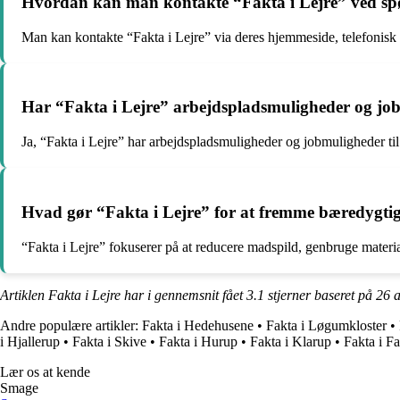
Hvordan kan man kontakte “Fakta i Lejre” ved spø
Man kan kontakte “Fakta i Lejre” via deres hjemmeside, telefonisk e
Har “Fakta i Lejre” arbejdspladsmuligheder og job
Ja, “Fakta i Lejre” har arbejdspladsmuligheder og jobmuligheder til
Hvad gør “Fakta i Lejre” for at fremme bæredygti
“Fakta i Lejre” fokuserer på at reducere madspild, genbruge materi
Artiklen Fakta i Lejre har i gennemsnit fået
3.1
stjerner baseret på
26
a
Andre populære artikler:
Fakta i Hedehusene
•
Fakta i Løgumkloster
•
i Hjallerup
•
Fakta i Skive
•
Fakta i Hurup
•
Fakta i Klarup
•
Fakta i F
Lær os at kende
Smage