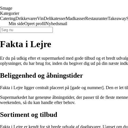
Smage
Kategorier
Catering
Drikkevarer
Vin
Delikatesser
Madkasser
Restauranter
Takeaway
Min side
Opret profil
Nyhedsmail
Fakta i Lejre
Er du på udkig efter et supermarked med gode tilbud og et bredt udvalg 
oplysninger, du har brug for, inden du begiver dig ud på din næste indk
Beliggenhed og åbningstider
Fakta i Lejre ligger centralt placeret på [gade og nummer]. Den er let t
Supermarkedet har generøse åbningstider, der passer til de fleste menne
weekenden, så du kan handle efter behov.
Sortiment og tilbud
Fakta i Lejre er kendt for sit brede udvalg af dagligvarer. Uanset om du 