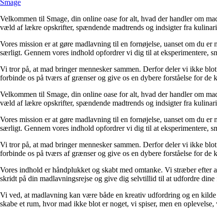
Smage
Velkommen til Smage, din online oase for alt, hvad der handler om mad.
væld af lækre opskrifter, spændende madtrends og indsigter fra kulinarisk
Vores mission er at gøre madlavning til en fornøjelse, uanset om du er
særligt. Gennem vores indhold opfordrer vi dig til at eksperimentere, 
Vi tror på, at mad bringer mennesker sammen. Derfor deler vi ikke blot 
forbinde os på tværs af grænser og give os en dybere forståelse for de ku
Velkommen til Smage, din online oase for alt, hvad der handler om mad.
væld af lækre opskrifter, spændende madtrends og indsigter fra kulinarisk
Vores mission er at gøre madlavning til en fornøjelse, uanset om du er
særligt. Gennem vores indhold opfordrer vi dig til at eksperimentere, 
Vi tror på, at mad bringer mennesker sammen. Derfor deler vi ikke blot 
forbinde os på tværs af grænser og give os en dybere forståelse for de ku
Vores indhold er håndplukket og skabt med omtanke. Vi stræber efter at præ
skridt på din madlavningsrejse og give dig selvtillid til at udfordre din
Vi ved, at madlavning kan være både en kreativ udfordring og en kilde ti
skabe et rum, hvor mad ikke blot er noget, vi spiser, men en oplevelse, 