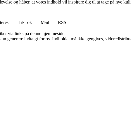
evelse og håber, at vores indhold vil inspirere dig til at tage på nye k
terest
TikTok
Mail
RSS
 køber via links på denne hjemmeside.
 kan generere indtægt for os. Indholdet må ikke gengives, videredistribue