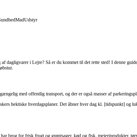
Sundhed
Mad
Udstyr
af dagligvarer i Lejre? Så er du kommet til det rette sted! I denne guid
øbstur.
ilgængelig med offentlig transport, og der er også masser af parkeringspl
skers hektiske hverdagsplaner. Det åbner hver dag kl. [tidspunkt] og luk
har brug for frisk frugt og grøntsager, kød og fisk, mejeriprodukter, tørv