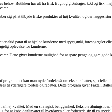
lles behov. Butikken har alt fra frisk frugt og grøntsager, kød og fisk, me
varer.
ræber sig på at tilbyde friske produkter af høj kvalitet, og der lægges s
er altid parat til at hjælpe kunderne med spørgsmål, forespørgsler eller 
gelig oplevelse for kunderne.
rer. Dette giver kunderne mulighed for at spare penge og gøre gode køb
f programmet kan man nyde fordele såsom ekstra rabatter, specielle tilb
s til yderligere fordele og rabatter. Dette program giver Fakta i Baller
t af høj kvalitet. Med en strategisk beliggenhed, fleksible åbningstider
for at købe dagligvarer til hverdagen eller forberede sig til en speciel 