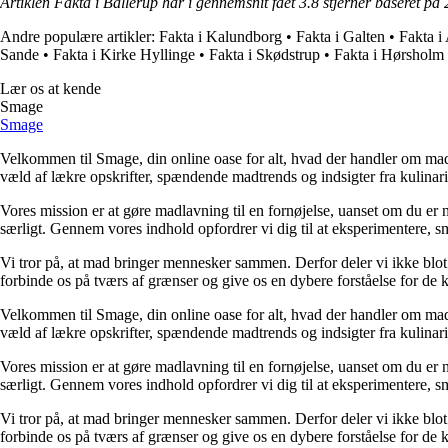
Artiklen Fakta i Ballerup har i gennemsnit fået
3.8
stjerner baseret på
Andre populære artikler:
Fakta i Kalundborg
•
Fakta i Galten
•
Fakta i
Sande
•
Fakta i Kirke Hyllinge
•
Fakta i Skødstrup
•
Fakta i Hørsholm
Lær os at kende
Smage
Smage
Velkommen til Smage, din online oase for alt, hvad der handler om mad.
væld af lækre opskrifter, spændende madtrends og indsigter fra kulinarisk
Vores mission er at gøre madlavning til en fornøjelse, uanset om du er
særligt. Gennem vores indhold opfordrer vi dig til at eksperimentere, 
Vi tror på, at mad bringer mennesker sammen. Derfor deler vi ikke blot 
forbinde os på tværs af grænser og give os en dybere forståelse for de ku
Velkommen til Smage, din online oase for alt, hvad der handler om mad.
væld af lækre opskrifter, spændende madtrends og indsigter fra kulinarisk
Vores mission er at gøre madlavning til en fornøjelse, uanset om du er
særligt. Gennem vores indhold opfordrer vi dig til at eksperimentere, 
Vi tror på, at mad bringer mennesker sammen. Derfor deler vi ikke blot 
forbinde os på tværs af grænser og give os en dybere forståelse for de ku