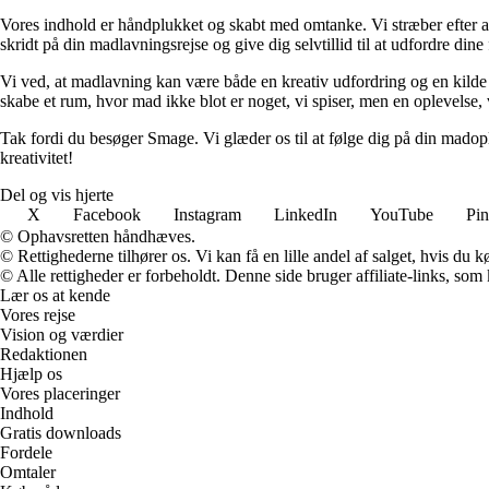
Vores indhold er håndplukket og skabt med omtanke. Vi stræber efter at præ
skridt på din madlavningsrejse og give dig selvtillid til at udfordre din
Vi ved, at madlavning kan være både en kreativ udfordring og en kilde ti
skabe et rum, hvor mad ikke blot er noget, vi spiser, men en oplevelse, 
Tak fordi du besøger Smage. Vi glæder os til at følge dig på din madopl
kreativitet!
Del og vis hjerte
X
Facebook
Instagram
LinkedIn
YouTube
Pin
© Ophavsretten håndhæves.
© Rettighederne tilhører os. Vi kan få en lille andel af salget, hvis du
© Alle rettigheder er forbeholdt. Denne side bruger affiliate-links, som
Lær os at kende
Vores rejse
Vision og værdier
Redaktionen
Hjælp os
Vores placeringer
Indhold
Gratis downloads
Fordele
Omtaler