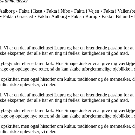
24
anmeldelser
 Aalborg
•
Fakta i Ikast
•
Fakta i Nibe
•
Fakta i Vejen
•
Fakta i Vallens
•
Fakta i Græsted
•
Fakta i Aalborg
•
Fakta i Borup
•
Fakta i Billund
•
 Vi er en del af mediehuset Lupra og har en brændende passion for at in
e eksperter, der alle har en ting til fælles: kærligheden til god mad.
 nybegynder eller erfaren kok. Hos Smage ønsker vi at give dig værktøje
smage og opdage nye retter, så du kan skabe uforglemmelige øjeblikke i 
opskrifter, men også historier om kultur, traditioner og de mennesker, 
linariske oplevelser, vi deler.
 Vi er en del af mediehuset Lupra og har en brændende passion for at in
e eksperter, der alle har en ting til fælles: kærligheden til god mad.
 nybegynder eller erfaren kok. Hos Smage ønsker vi at give dig værktøje
smage og opdage nye retter, så du kan skabe uforglemmelige øjeblikke i 
opskrifter, men også historier om kultur, traditioner og de mennesker, 
linariske oplevelser, vi deler.