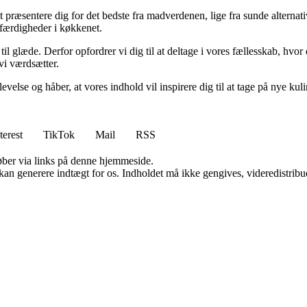
sentere dig for det bedste fra madverdenen, lige fra sunde alternativer ti
e færdigheder i køkkenet.
l glæde. Derfor opfordrer vi dig til at deltage i vores fællesskab, hvor
vi værdsætter.
evelse og håber, at vores indhold vil inspirere dig til at tage på nye k
terest
TikTok
Mail
RSS
 køber via links på denne hjemmeside.
 kan generere indtægt for os. Indholdet må ikke gengives, videredistribue