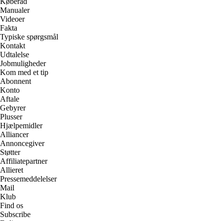
Køberåd
Manualer
Videoer
Fakta
Typiske spørgsmål
Kontakt
Udtalelse
Jobmuligheder
Kom med et tip
Abonnent
Konto
Aftale
Gebyrer
Plusser
Hjælpemidler
Alliancer
Annoncegiver
Støtter
Affiliatepartner
Allieret
Pressemeddelelser
Mail
Klub
Find os
Subscribe