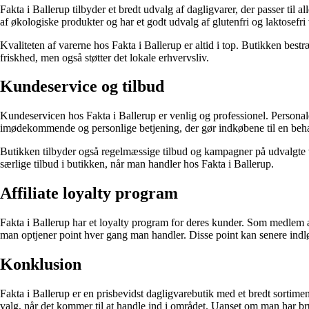
Fakta i Ballerup tilbyder et bredt udvalg af dagligvarer, der passer til a
af økologiske produkter og har et godt udvalg af glutenfri og laktosefri 
Kvaliteten af varerne hos Fakta i Ballerup er altid i top. Butikken best
friskhed, men også støtter det lokale erhvervsliv.
Kundeservice og tilbud
Kundeservicen hos Fakta i Ballerup er venlig og professionel. Personalet 
imødekommende og personlige betjening, der gør indkøbene til en beha
Butikken tilbyder også regelmæssige tilbud og kampagner på udvalgte va
særlige tilbud i butikken, når man handler hos Fakta i Ballerup.
Affiliate loyalty program
Fakta i Ballerup har et loyalty program for deres kunder. Som medlem a
man optjener point hver gang man handler. Disse point kan senere indløse
Konklusion
Fakta i Ballerup er en prisbevidst dagligvarebutik med et bredt sortimen
valg, når det kommer til at handle ind i området. Uanset om man har brug 