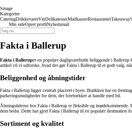
Smage
Kategorier
Catering
Drikkevarer
Vin
Delikatesser
Madkasser
Restauranter
Takeaway
Min side
Opret profil
Nyhedsmail
Fakta i Ballerup
Fakta i Ballerup
er en populær dagligvarebutik beliggende i Balleru
artikel vil vi udforske, hvad der gør Fakta i Ballerup til et godt valg, nå
Beliggenhed og åbningstider
Fakta i Ballerup ligger centralt placeret i byen. Butikken har en fremra
parkeringsmuligheder for dem, der foretrækker at handle med bil.
Åbningstiderne hos Fakta i Ballerup er fleksible og imødekommende. But
dem bedst. Dette har gjort Fakta i Ballerup til en populær destination 
Sortiment og kvalitet