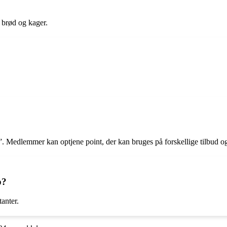
t brød og kager.
s”. Medlemmer kan optjene point, der kan bruges på forskellige tilbud og
p?
anter.