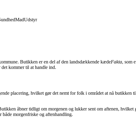
Sundhed
Mad
Udstyr
p kommune. Butikken er en del af den landsdækkende kæde
Fakta
, som e
r det kommer til at handle ind.
gende placering, hvilket gør det nemt for folk i området at nå butikken t
ikken åbner tidligt om morgenen og lukker sent om aftenen, hvilket gør
for både morgenfriske og aftenhandling.