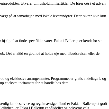
jeriprodukter, tørvarer til husholdningsartikler. De fører også et udvalg
tor vægt på at samarbejde med lokale leverandører. Dette sikrer ikke kun
hjælp til at finde specifikke varer. Fakta i Ballerup er kendt for sin
. Det er altid en god idé at holde øje med tilbudsavisen eller de
ud og eksklusive arrangementer. Programmet er gratis at deltage i, og
up et ekstra incitament for at handle hos dem.
, venlig kundeservice og regelmæssige tilbud er Fakta i Ballerup et godt
lejlighed, er Fakta i Ballerup et pålideligt og bekvemt valg.