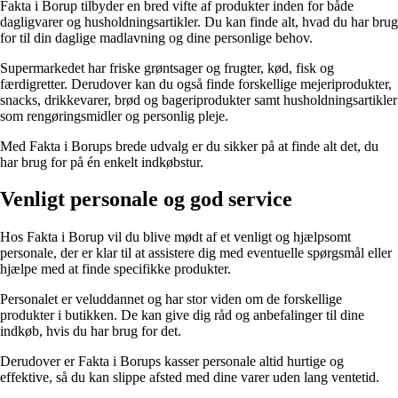
Fakta i Borup tilbyder en bred vifte af produkter inden for både
dagligvarer og husholdningsartikler. Du kan finde alt, hvad du har brug
for til din daglige madlavning og dine personlige behov.
Supermarkedet har friske grøntsager og frugter, kød, fisk og
færdigretter. Derudover kan du også finde forskellige mejeriprodukter,
snacks, drikkevarer, brød og bageriprodukter samt husholdningsartikler
som rengøringsmidler og personlig pleje.
Med Fakta i Borups brede udvalg er du sikker på at finde alt det, du
har brug for på én enkelt indkøbstur.
Venligt personale og god service
Hos Fakta i Borup vil du blive mødt af et venligt og hjælpsomt
personale, der er klar til at assistere dig med eventuelle spørgsmål eller
hjælpe med at finde specifikke produkter.
Personalet er veluddannet og har stor viden om de forskellige
produkter i butikken. De kan give dig råd og anbefalinger til dine
indkøb, hvis du har brug for det.
Derudover er Fakta i Borups kasser personale altid hurtige og
effektive, så du kan slippe afsted med dine varer uden lang ventetid.