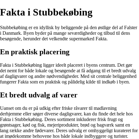
Fakta i Stubbekøbing
Stubbekøbing er en idyllisk by beliggende på den østlige del af Falster
i Danmark. Byen byder på mange seværdigheder og tilbud til dens
besøgende, herunder det velkendte supermarked Fakta.
En praktisk placering
Fakta i Stubbekøbing ligger ideelt placeret i byens centrum. Det gør
det nemt for både lokale og besøgende at få adgang til et bredt udvalg
af dagligvarer og andre nødvendigheder. Med sit centrale beliggenhed
fungerer Fakta som en praktisk og pålidelig kilde til indkøb i byen.
Et bredt udvalg af varer
Uanset om du er på udkig efter friske råvarer til madlavning
derhjemme eller søger diverse dagligvarer, kan du finde det hele hos
Fakta i Stubbekøbing. Deres sortiment inkluderer frisk frugt og
grøntsager, kød og fisk, mejeriprodukter, brød og bagværk samt en
lang række andre fødevarer. Deres udvalg er omhyggeligt kurateret for
at imødekomme behovene hos både lokale indbyggere og turister.