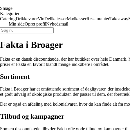
Smage
Kategorier
Catering
Drikkevarer
Vin
Delikatesser
Madkasser
Restauranter
Takeaway
Min side
Opret profil
Nyhedsmail
Fakta i Broager
Fakta er en dansk discountkæde, der har butikker over hele Danmark, he
priser er Fakta en favorit blandt mange indkøbere i området.
Sortiment
Fakta i Broager har et omfattende sortiment af dagligvarer, der imødeko
et godt udvalg af økologiske produkter, der passer til dem, der foretræ
Der er også en afdeling med kolonialvarer, hvor du kan finde alt fra mo
Tilbud og kampagner
Som en discountkæde tilbyder Fakta ofte gode tilbud og kampagner til d