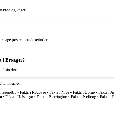
sk brød og kager.
retage postrelaterede ærinder.
a i Broager?
il sin dør.
35
anmeldelser
ørresundby
•
Fakta i Rødovre
•
Fakta i Nibe
•
Fakta i Borup
•
Fakta i J
m
•
Fakta i Helsingør
•
Fakta i Bjerringbro
•
Fakta i Padborg
•
Fakta i 