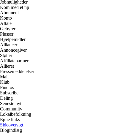
Jobmuligheder
Kom med et tip
Abonnent
Konto
Aftale
Gebyrer
Plusser
Hjælpemidler
Alliancer
Annoncegiver
Støtter
Affiliatepartner
Allieret
Pressemeddelelser
Mail
Klub
Find os
Subscribe
Deling
Seneste nyt
Community
Lokalbefolkning
Egne links
Sideoversigt
Blogindlæg