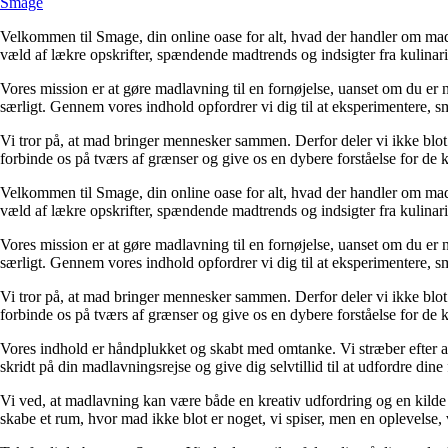
Smage
Velkommen til Smage, din online oase for alt, hvad der handler om mad.
væld af lækre opskrifter, spændende madtrends og indsigter fra kulinarisk
Vores mission er at gøre madlavning til en fornøjelse, uanset om du er
særligt. Gennem vores indhold opfordrer vi dig til at eksperimentere, 
Vi tror på, at mad bringer mennesker sammen. Derfor deler vi ikke blot 
forbinde os på tværs af grænser og give os en dybere forståelse for de ku
Velkommen til Smage, din online oase for alt, hvad der handler om mad.
væld af lækre opskrifter, spændende madtrends og indsigter fra kulinarisk
Vores mission er at gøre madlavning til en fornøjelse, uanset om du er
særligt. Gennem vores indhold opfordrer vi dig til at eksperimentere, 
Vi tror på, at mad bringer mennesker sammen. Derfor deler vi ikke blot 
forbinde os på tværs af grænser og give os en dybere forståelse for de ku
Vores indhold er håndplukket og skabt med omtanke. Vi stræber efter at præ
skridt på din madlavningsrejse og give dig selvtillid til at udfordre din
Vi ved, at madlavning kan være både en kreativ udfordring og en kilde ti
skabe et rum, hvor mad ikke blot er noget, vi spiser, men en oplevelse, 