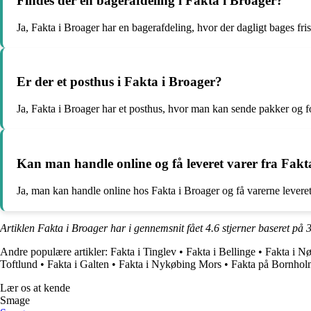
Findes der en bagerafdeling i Fakta i Broager?
Ja, Fakta i Broager har en bagerafdeling, hvor der dagligt bages fri
Er der et posthus i Fakta i Broager?
Ja, Fakta i Broager har et posthus, hvor man kan sende pakker og fo
Kan man handle online og få leveret varer fra Fakt
Ja, man kan handle online hos Fakta i Broager og få varerne leveret t
Artiklen Fakta i Broager har i gennemsnit fået
4.6
stjerner baseret på
Andre populære artikler:
Fakta i Tinglev
•
Fakta i Bellinge
•
Fakta i N
Toftlund
•
Fakta i Galten
•
Fakta i Nykøbing Mors
•
Fakta på Bornhol
Lær os at kende
Smage