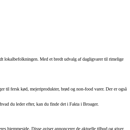
t lokalbefolkningen. Med et bredt udvalg af dagligvarer til rimelige
ger til fersk kød, mejeriprodukter, brød og non-food varer. Der er også
vad du leder efter, kan du finde det i Fakta i Broager.
eres hjemmeside. Disse aviser annoncerer de aktuelle tilbud og giver