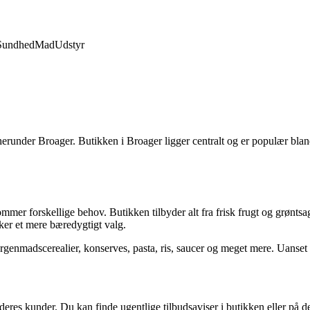
Sundhed
Mad
Udstyr
runder Broager. Butikken i Broager ligger centralt og er populær bland
mmer forskellige behov. Butikken tilbyder alt fra frisk frugt og grøntsa
kker et mere bæredygtigt valg.
rgenmadscerealier, konserves, pasta, ris, saucer og meget mere. Uanset h
eres kunder. Du kan finde ugentlige tilbudsaviser i butikken eller på d