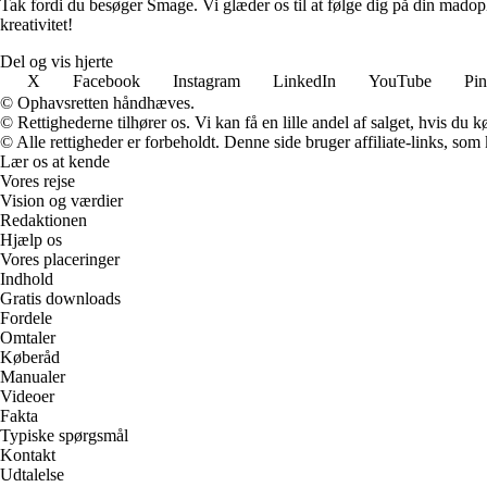
Tak fordi du besøger Smage. Vi glæder os til at følge dig på din madopl
kreativitet!
Del og vis hjerte
X
Facebook
Instagram
LinkedIn
YouTube
Pin
© Ophavsretten håndhæves.
© Rettighederne tilhører os. Vi kan få en lille andel af salget, hvis du
© Alle rettigheder er forbeholdt. Denne side bruger affiliate-links, som
Lær os at kende
Vores rejse
Vision og værdier
Redaktionen
Hjælp os
Vores placeringer
Indhold
Gratis downloads
Fordele
Omtaler
Køberåd
Manualer
Videoer
Fakta
Typiske spørgsmål
Kontakt
Udtalelse