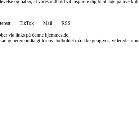
evelse og håber, at vores indhold vil inspirere dig til at tage på nye k
terest
TikTok
Mail
RSS
 køber via links på denne hjemmeside.
 kan generere indtægt for os. Indholdet må ikke gengives, videredistribue