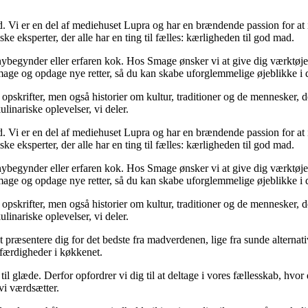
 Vi er en del af mediehuset Lupra og har en brændende passion for at in
e eksperter, der alle har en ting til fælles: kærligheden til god mad.
 nybegynder eller erfaren kok. Hos Smage ønsker vi at give dig værktøje
smage og opdage nye retter, så du kan skabe uforglemmelige øjeblikke i 
opskrifter, men også historier om kultur, traditioner og de mennesker, 
linariske oplevelser, vi deler.
 Vi er en del af mediehuset Lupra og har en brændende passion for at in
e eksperter, der alle har en ting til fælles: kærligheden til god mad.
 nybegynder eller erfaren kok. Hos Smage ønsker vi at give dig værktøje
smage og opdage nye retter, så du kan skabe uforglemmelige øjeblikke i 
opskrifter, men også historier om kultur, traditioner og de mennesker, 
linariske oplevelser, vi deler.
sentere dig for det bedste fra madverdenen, lige fra sunde alternativer ti
e færdigheder i køkkenet.
l glæde. Derfor opfordrer vi dig til at deltage i vores fællesskab, hvor
vi værdsætter.