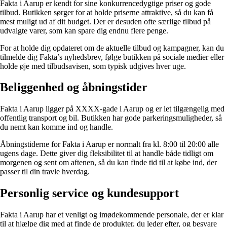
Fakta i Aarup er kendt for sine konkurrencedygtige priser og gode
tilbud. Butikken sørger for at holde priserne attraktive, så du kan få
mest muligt ud af dit budget. Der er desuden ofte særlige tilbud på
udvalgte varer, som kan spare dig endnu flere penge.
For at holde dig opdateret om de aktuelle tilbud og kampagner, kan du
tilmelde dig Fakta’s nyhedsbrev, følge butikken på sociale medier eller
holde øje med tilbudsavisen, som typisk udgives hver uge.
Beliggenhed og åbningstider
Fakta i Aarup ligger på XXXX-gade i Aarup og er let tilgængelig med
offentlig transport og bil. Butikken har gode parkeringsmuligheder, så
du nemt kan komme ind og handle.
Åbningstiderne for Fakta i Aarup er normalt fra kl. 8:00 til 20:00 alle
ugens dage. Dette giver dig fleksibilitet til at handle både tidligt om
morgenen og sent om aftenen, så du kan finde tid til at købe ind, der
passer til din travle hverdag.
Personlig service og kundesupport
Fakta i Aarup har et venligt og imødekommende personale, der er klar
til at hjælpe dig med at finde de produkter, du leder efter, og besvare