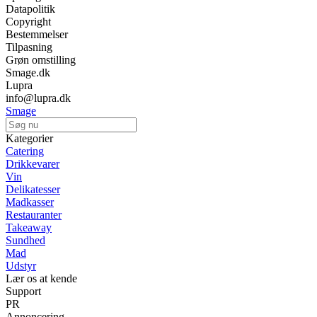
Datapolitik
Copyright
Bestemmelser
Tilpasning
Grøn omstilling
Smage.dk
Lupra
info@lupra.dk
Smage
Kategorier
Catering
Drikkevarer
Vin
Delikatesser
Madkasser
Restauranter
Takeaway
Sundhed
Mad
Udstyr
Lær os at kende
Support
PR
Annoncering