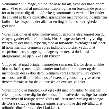
Velkommen til Smage, din online oase for alt, hvad der handler om
mad. Vi er en del af mediehuset Lupra og har en brændende passion
for at inspirere dig til at udforske gastronomiens verden. Her finder
du et væld af lækre opskrifter, spændende madtrends og indsigter fra
kulinariske eksperter, der alle har en ting til fælles: kærligheden til
god mad.
Vores mission er at gøre madlavning til en fornøjelse, uanset om du
er nybegynder eller erfaren kok. Hos Smage ønsker vi at give dig
værktøjer, der kan hjælpe dig med at forvandle hverdagens måltider
til noget særligt. Gennem vores indhold opfordrer vi dig til at
eksperimentere, smage og opdage nye retter, så du kan skabe
uforglemmelige øjeblikke i dit køkken.
Vi tror på, at mad bringer mennesker sammen. Derfor deler vi ikke
blot opskrifter, men også historier om kultur, traditioner og de
mennesker, der skaber dem. Gennem vores artikler vil du opleve
madens evne til at forbinde os på tværs af grænser og give os en
dybere forståelse for de kulinariske oplevelser, vi deler.
Vores indhold er håndplukket og skabt med omtanke. Vi stræber
efter at præsentere dig for det bedste fra madverdenen, lige fra sunde
alternativer til festlige retter. Vores mål er at inspirere dig til at tage
de første skridt på din madlavningsrejse og give dig selvtillid til at
udfordre dine færdigheder i køkkenet.