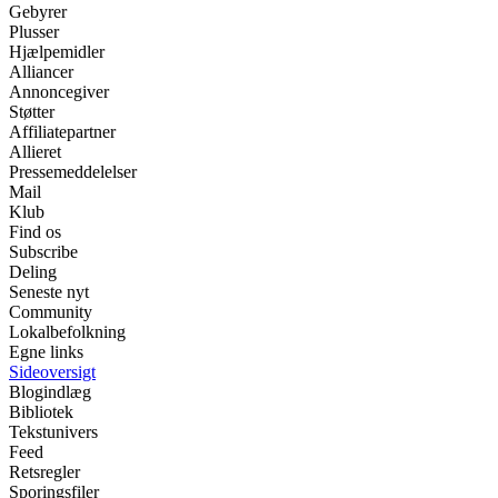
Gebyrer
Plusser
Hjælpemidler
Alliancer
Annoncegiver
Støtter
Affiliatepartner
Allieret
Pressemeddelelser
Mail
Klub
Find os
Subscribe
Deling
Seneste nyt
Community
Lokalbefolkning
Egne links
Sideoversigt
Blogindlæg
Bibliotek
Tekstunivers
Feed
Retsregler
Sporingsfiler