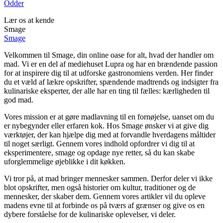
Odder
Lær os at kende
Smage
Smage
Velkommen til Smage, din online oase for alt, hvad der handler om
mad. Vi er en del af mediehuset Lupra og har en brændende passion
for at inspirere dig til at udforske gastronomiens verden. Her finder
du et væld af lækre opskrifter, spændende madtrends og indsigter fra
kulinariske eksperter, der alle har en ting til fælles: kærligheden til
god mad.
Vores mission er at gøre madlavning til en fornøjelse, uanset om du
er nybegynder eller erfaren kok. Hos Smage ønsker vi at give dig
værktøjer, der kan hjælpe dig med at forvandle hverdagens måltider
til noget særligt. Gennem vores indhold opfordrer vi dig til at
eksperimentere, smage og opdage nye retter, så du kan skabe
uforglemmelige øjeblikke i dit køkken.
Vi tror på, at mad bringer mennesker sammen. Derfor deler vi ikke
blot opskrifter, men også historier om kultur, traditioner og de
mennesker, der skaber dem. Gennem vores artikler vil du opleve
madens evne til at forbinde os på tværs af grænser og give os en
dybere forståelse for de kulinariske oplevelser, vi deler.