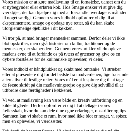
Vores mission er at gøre madlavning til en fornøjelse, uanset om du
er nybegynder eller erfaren kok. Hos Smage ønsker vi at give dig
værktøjer, der kan hjælpe dig med at forvandle hverdagens måltider
til noget særligt. Gennem vores indhold opfordrer vi dig til at
eksperimentere, smage og opdage nye retter, så du kan skabe
uforglemmelige øjeblikke i dit køkken.
Vi tror på, at mad bringer mennesker sammen. Derfor deler vi ikke
blot opskrifter, men også historier om kultur, traditioner og de
mennesker, der skaber dem. Gennem vores artikler vil du opleve
madens evne til at forbinde os på tværs af grænser og give os en
dybere forståelse for de kulinariske oplevelser, vi deler.
Vores indhold er håndplukket og skabt med omtanke. Vi stræber
efter at præsentere dig for det bedste fra madverdenen, lige fra sunde
alternativer til festlige retter. Vores mål er at inspirere dig til at tage
de første skridt på din madlavningsrejse og give dig selvtillid til at
udfordre dine færdigheder i køkkenet.
Vi ved, at madlavning kan være både en kreativ udfordring og en
kilde til glæde. Derfor opfordrer vi dig til at deltage i vores
fællesskab, hvor du kan dele dine egne erfaringer, opskrifter og tips.
Sammen kan vi skabe et rum, hvor mad ikke blot er noget, vi spiser,
men en oplevelse, vi værdsætter.