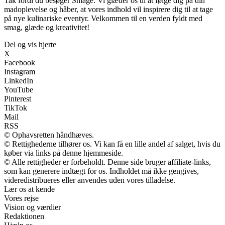
Tak fordi du besøger Smage. Vi glæder os til at følge dig på din
madoplevelse og håber, at vores indhold vil inspirere dig til at tage
på nye kulinariske eventyr. Velkommen til en verden fyldt med
smag, glæde og kreativitet!
Del og vis hjerte
X
Facebook
Instagram
LinkedIn
YouTube
Pinterest
TikTok
Mail
RSS
© Ophavsretten håndhæves.
© Rettighederne tilhører os. Vi kan få en lille andel af salget, hvis du
køber via links på denne hjemmeside.
© Alle rettigheder er forbeholdt. Denne side bruger affiliate-links,
som kan generere indtægt for os. Indholdet må ikke gengives,
videredistribueres eller anvendes uden vores tilladelse.
Lær os at kende
Vores rejse
Vision og værdier
Redaktionen