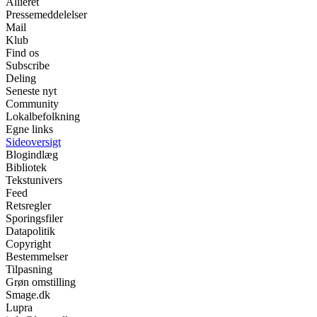
Allieret
Pressemeddelelser
Mail
Klub
Find os
Subscribe
Deling
Seneste nyt
Community
Lokalbefolkning
Egne links
Sideoversigt
Blogindlæg
Bibliotek
Tekstunivers
Feed
Retsregler
Sporingsfiler
Datapolitik
Copyright
Bestemmelser
Tilpasning
Grøn omstilling
Smage.dk
Lupra