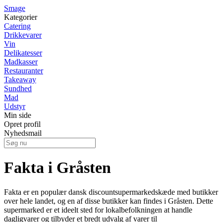
Smage
Kategorier
Catering
Drikkevarer
Vin
Delikatesser
Madkasser
Restauranter
Takeaway
Sundhed
Mad
Udstyr
Min side
Opret profil
Nyhedsmail
Fakta i Gråsten
Fakta er en populær dansk discountsupermarkedskæde med butikker
over hele landet, og en af ​​disse butikker kan findes i Gråsten. Dette
supermarked er et ideelt sted for lokalbefolkningen at handle
dagligvarer og tilbyder et bredt udvalg af varer til