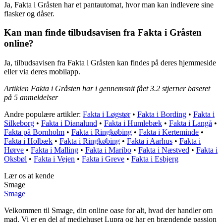
Ja, Fakta i Gråsten har et pantautomat, hvor man kan indlevere sine
flasker og dåser.
Kan man finde tilbudsavisen fra Fakta i Gråsten
online?
Ja, tilbudsavisen fra Fakta i Gråsten kan findes på deres hjemmeside
eller via deres mobilapp.
Artiklen Fakta i Gråsten har i gennemsnit fået
3.2
stjerner baseret
på
5
anmeldelser
Andre populære artikler:
Fakta i Løgstør
•
Fakta i Bording
•
Fakta i
Silkeborg
•
Fakta i Dianalund
•
Fakta i Humlebæk
•
Fakta i Langå
•
Fakta på Bornholm
•
Fakta i Ringkøbing
•
Fakta i Kerteminde
•
Fakta i Holbæk
•
Fakta i Ringkøbing
•
Fakta i Aarhus
•
Fakta i
Hørve
•
Fakta i Malling
•
Fakta i Maribo
•
Fakta i Næstved
•
Fakta i
Oksbøl
•
Fakta i Vejen
•
Fakta i Greve
•
Fakta i Esbjerg
Lær os at kende
Smage
Smage
Velkommen til Smage, din online oase for alt, hvad der handler om
mad. Vi er en del af mediehuset Lupra og har en brændende passion