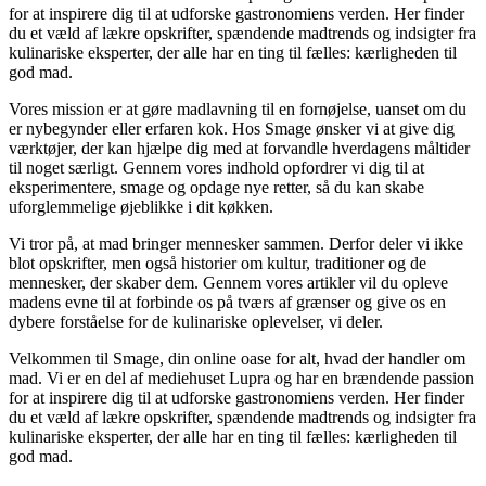
for at inspirere dig til at udforske gastronomiens verden. Her finder
du et væld af lækre opskrifter, spændende madtrends og indsigter fra
kulinariske eksperter, der alle har en ting til fælles: kærligheden til
god mad.
Vores mission er at gøre madlavning til en fornøjelse, uanset om du
er nybegynder eller erfaren kok. Hos Smage ønsker vi at give dig
værktøjer, der kan hjælpe dig med at forvandle hverdagens måltider
til noget særligt. Gennem vores indhold opfordrer vi dig til at
eksperimentere, smage og opdage nye retter, så du kan skabe
uforglemmelige øjeblikke i dit køkken.
Vi tror på, at mad bringer mennesker sammen. Derfor deler vi ikke
blot opskrifter, men også historier om kultur, traditioner og de
mennesker, der skaber dem. Gennem vores artikler vil du opleve
madens evne til at forbinde os på tværs af grænser og give os en
dybere forståelse for de kulinariske oplevelser, vi deler.
Velkommen til Smage, din online oase for alt, hvad der handler om
mad. Vi er en del af mediehuset Lupra og har en brændende passion
for at inspirere dig til at udforske gastronomiens verden. Her finder
du et væld af lækre opskrifter, spændende madtrends og indsigter fra
kulinariske eksperter, der alle har en ting til fælles: kærligheden til
god mad.