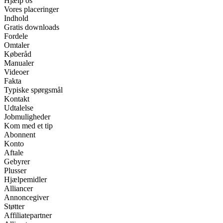
Hjælp os
Vores placeringer
Indhold
Gratis downloads
Fordele
Omtaler
Køberåd
Manualer
Videoer
Fakta
Typiske spørgsmål
Kontakt
Udtalelse
Jobmuligheder
Kom med et tip
Abonnent
Konto
Aftale
Gebyrer
Plusser
Hjælpemidler
Alliancer
Annoncegiver
Støtter
Affiliatepartner