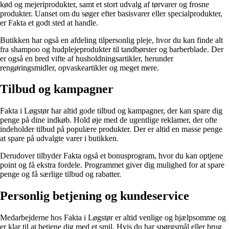
kød og mejeriprodukter, samt et stort udvalg af tørvarer og frosne
produkter. Uanset om du søger efter basisvarer eller specialprodukter,
er Fakta et godt sted at handle.
Butikken har også en afdeling tilpersonlig pleje, hvor du kan finde alt
fra shampoo og hudplejeprodukter til tandbørster og barberblade. Der
er også en bred vifte af husholdningsartikler, herunder
rengøringsmidler, opvaskeartikler og meget mere.
Tilbud og kampagner
Fakta i Løgstør har altid gode tilbud og kampagner, der kan spare dig
penge på dine indkøb. Hold øje med de ugentlige reklamer, der ofte
indeholder tilbud på populære produkter. Der er altid en masse penge
at spare på udvalgte varer i butikken.
Derudover tilbyder Fakta også et bonusprogram, hvor du kan optjene
point og få ekstra fordele. Programmet giver dig mulighed for at spare
penge og få særlige tilbud og rabatter.
Personlig betjening og kundeservice
Medarbejderne hos Fakta i Løgstør er altid venlige og hjælpsomme og
er klar til at betjene dig med et smil. Hvis du har spørgsmål eller brug