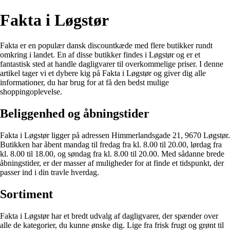
Fakta i Løgstør
Fakta er en populær dansk discountkæde med flere butikker rundt
omkring i landet. En af disse butikker findes i Løgstør og er et
fantastisk sted at handle dagligvarer til overkommelige priser. I denne
artikel tager vi et dybere kig på Fakta i Løgstør og giver dig alle
informationer, du har brug for at få den bedst mulige
shoppingoplevelse.
Beliggenhed og åbningstider
Fakta i Løgstør ligger på adressen Himmerlandsgade 21, 9670 Løgstør.
Butikken har åbent mandag til fredag fra kl. 8.00 til 20.00, lørdag fra
kl. 8.00 til 18.00, og søndag fra kl. 8.00 til 20.00. Med sådanne brede
åbningstider, er der masser af muligheder for at finde et tidspunkt, der
passer ind i din travle hverdag.
Sortiment
Fakta i Løgstør har et bredt udvalg af dagligvarer, der spænder over
alle de kategorier, du kunne ønske dig. Lige fra frisk frugt og grønt til