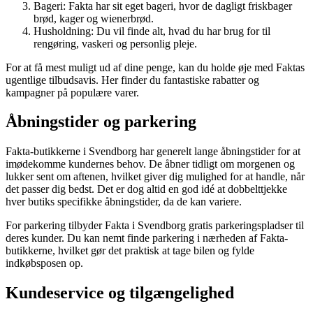
Bageri: Fakta har sit eget bageri, hvor de dagligt friskbager
brød, kager og wienerbrød.
Husholdning: Du vil finde alt, hvad du har brug for til
rengøring, vaskeri og personlig pleje.
For at få mest muligt ud af dine penge, kan du holde øje med Faktas
ugentlige tilbudsavis. Her finder du fantastiske rabatter og
kampagner på populære varer.
Åbningstider og parkering
Fakta-butikkerne i Svendborg har generelt lange åbningstider for at
imødekomme kundernes behov. De åbner tidligt om morgenen og
lukker sent om aftenen, hvilket giver dig mulighed for at handle, når
det passer dig bedst. Det er dog altid en god idé at dobbelttjekke
hver butiks specifikke åbningstider, da de kan variere.
For parkering tilbyder Fakta i Svendborg gratis parkeringspladser til
deres kunder. Du kan nemt finde parkering i nærheden af Fakta-
butikkerne, hvilket gør det praktisk at tage bilen og fylde
indkøbsposen op.
Kundeservice og tilgængelighed