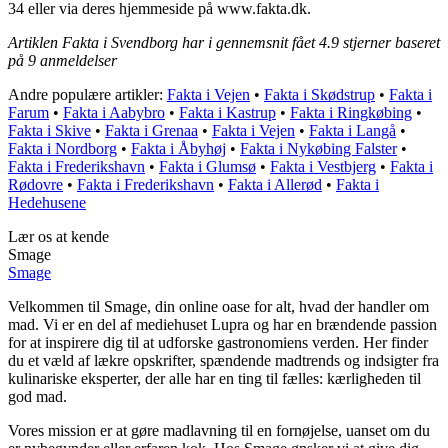
34 eller via deres hjemmeside på www.fakta.dk.
Artiklen Fakta i Svendborg har i gennemsnit fået
4.9
stjerner baseret
på
9
anmeldelser
Andre populære artikler:
Fakta i Vejen
•
Fakta i Skødstrup
•
Fakta i
Farum
•
Fakta i Aabybro
•
Fakta i Kastrup
•
Fakta i Ringkøbing
•
Fakta i Skive
•
Fakta i Grenaa
•
Fakta i Vejen
•
Fakta i Langå
•
Fakta i Nordborg
•
Fakta i Åbyhøj
•
Fakta i Nykøbing Falster
•
Fakta i Frederikshavn
•
Fakta i Glumsø
•
Fakta i Vestbjerg
•
Fakta i
Rødovre
•
Fakta i Frederikshavn
•
Fakta i Allerød
•
Fakta i
Hedehusene
Lær os at kende
Smage
Smage
Velkommen til Smage, din online oase for alt, hvad der handler om
mad. Vi er en del af mediehuset Lupra og har en brændende passion
for at inspirere dig til at udforske gastronomiens verden. Her finder
du et væld af lækre opskrifter, spændende madtrends og indsigter fra
kulinariske eksperter, der alle har en ting til fælles: kærligheden til
god mad.
Vores mission er at gøre madlavning til en fornøjelse, uanset om du