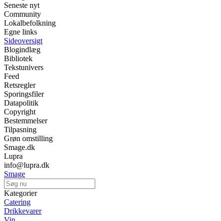
Seneste nyt
Community
Lokalbefolkning
Egne links
Sideoversigt
Blogindlæg
Bibliotek
Tekstunivers
Feed
Retsregler
Sporingsfiler
Datapolitik
Copyright
Bestemmelser
Tilpasning
Grøn omstilling
Smage.dk
Lupra
info@lupra.dk
Smage
Kategorier
Catering
Drikkevarer
Vin