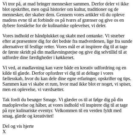
Vi tror på, at mad bringer mennesker sammen. Derfor deler vi ikke
blot opskrifter, men også historier om kultur, traditioner og de
mennesker, der skaber dem. Gennem vores artikler vil du opleve
madens evne til at forbinde os på tværs af grænser og give os en
dybere forståelse for de kulinariske oplevelser, vi deler.
Vores indhold er håndplukket og skabt med omtanke. Vi stræber
efter at præsentere dig for det bedste fra madverdenen, lige fra sunde
alternativer til festlige retter. Vores mål er at inspirere dig til at tage
de første skridt på din madlavningsrejse og give dig selvtillid til at
udfordre dine færdigheder i køkkenet.
Vi ved, at madlavning kan være både en kreativ udfordring og en
kilde til glæde. Derfor opfordrer vi dig til at deltage i vores
fællesskab, hvor du kan dele dine egne erfaringer, opskrifter og tips.
Sammen kan vi skabe et rum, hvor mad ikke blot er noget, vi spiser,
men en oplevelse, vi værdsætter.
Tak fordi du besøger Smage. Vi glæder os til at følge dig på din
madoplevelse og håber, at vores indhold vil inspirere dig til at tage
på nye kulinariske eventyr. Velkommen til en verden fyldt med
smag, glæde og kreativitet!
Del og vis hjerte
X