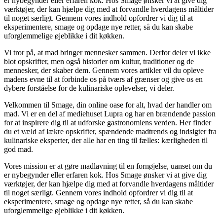
er nybegynder eller erfaren kok. Hos Smage ønsker vi at give dig
værktøjer, der kan hjælpe dig med at forvandle hverdagens måltider
til noget særligt. Gennem vores indhold opfordrer vi dig til at
eksperimentere, smage og opdage nye retter, så du kan skabe
uforglemmelige øjeblikke i dit køkken.
Vi tror på, at mad bringer mennesker sammen. Derfor deler vi ikke
blot opskrifter, men også historier om kultur, traditioner og de
mennesker, der skaber dem. Gennem vores artikler vil du opleve
madens evne til at forbinde os på tværs af grænser og give os en
dybere forståelse for de kulinariske oplevelser, vi deler.
Velkommen til Smage, din online oase for alt, hvad der handler om
mad. Vi er en del af mediehuset Lupra og har en brændende passion
for at inspirere dig til at udforske gastronomiens verden. Her finder
du et væld af lækre opskrifter, spændende madtrends og indsigter fra
kulinariske eksperter, der alle har en ting til fælles: kærligheden til
god mad.
Vores mission er at gøre madlavning til en fornøjelse, uanset om du
er nybegynder eller erfaren kok. Hos Smage ønsker vi at give dig
værktøjer, der kan hjælpe dig med at forvandle hverdagens måltider
til noget særligt. Gennem vores indhold opfordrer vi dig til at
eksperimentere, smage og opdage nye retter, så du kan skabe
uforglemmelige øjeblikke i dit køkken.