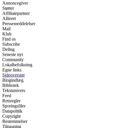
Annoncegiver
Støtter
Affiliatepartner
Allieret
Pressemeddelelser
Mail
Klub
Find os
Subscribe
Deling
Seneste nyt
Community
Lokalbefolkning
Egne links
Sideoversigt
Blogindlæg
Bibliotek
Tekstunivers
Feed
Retsregler
Sporingsfiler
Datapolitik
Copyright
Bestemmelser
Tilpasning