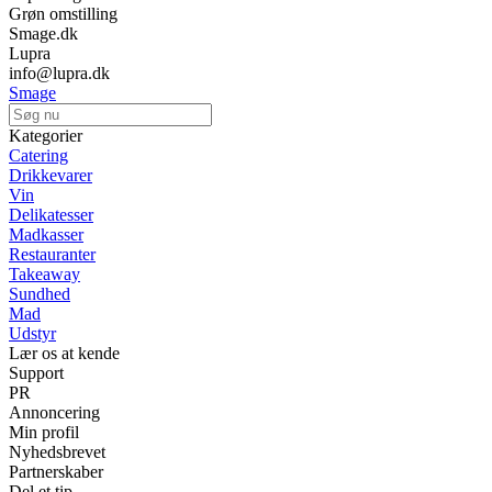
Grøn omstilling
Smage.dk
Lupra
info@lupra.dk
Smage
Kategorier
Catering
Drikkevarer
Vin
Delikatesser
Madkasser
Restauranter
Takeaway
Sundhed
Mad
Udstyr
Lær os at kende
Support
PR
Annoncering
Min profil
Nyhedsbrevet
Partnerskaber
Del et tip