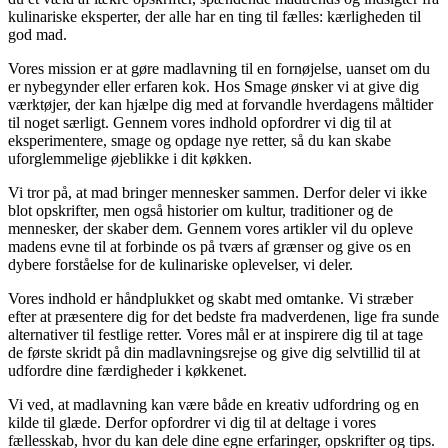
kulinariske eksperter, der alle har en ting til fælles: kærligheden til
god mad.
Vores mission er at gøre madlavning til en fornøjelse, uanset om du
er nybegynder eller erfaren kok. Hos Smage ønsker vi at give dig
værktøjer, der kan hjælpe dig med at forvandle hverdagens måltider
til noget særligt. Gennem vores indhold opfordrer vi dig til at
eksperimentere, smage og opdage nye retter, så du kan skabe
uforglemmelige øjeblikke i dit køkken.
Vi tror på, at mad bringer mennesker sammen. Derfor deler vi ikke
blot opskrifter, men også historier om kultur, traditioner og de
mennesker, der skaber dem. Gennem vores artikler vil du opleve
madens evne til at forbinde os på tværs af grænser og give os en
dybere forståelse for de kulinariske oplevelser, vi deler.
Vores indhold er håndplukket og skabt med omtanke. Vi stræber
efter at præsentere dig for det bedste fra madverdenen, lige fra sunde
alternativer til festlige retter. Vores mål er at inspirere dig til at tage
de første skridt på din madlavningsrejse og give dig selvtillid til at
udfordre dine færdigheder i køkkenet.
Vi ved, at madlavning kan være både en kreativ udfordring og en
kilde til glæde. Derfor opfordrer vi dig til at deltage i vores
fællesskab, hvor du kan dele dine egne erfaringer, opskrifter og tips.