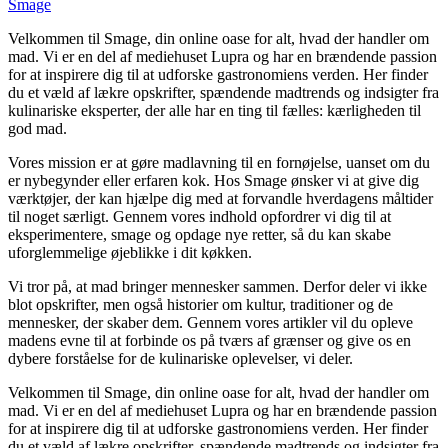
Smage
Velkommen til Smage, din online oase for alt, hvad der handler om
mad. Vi er en del af mediehuset Lupra og har en brændende passion
for at inspirere dig til at udforske gastronomiens verden. Her finder
du et væld af lækre opskrifter, spændende madtrends og indsigter fra
kulinariske eksperter, der alle har en ting til fælles: kærligheden til
god mad.
Vores mission er at gøre madlavning til en fornøjelse, uanset om du
er nybegynder eller erfaren kok. Hos Smage ønsker vi at give dig
værktøjer, der kan hjælpe dig med at forvandle hverdagens måltider
til noget særligt. Gennem vores indhold opfordrer vi dig til at
eksperimentere, smage og opdage nye retter, så du kan skabe
uforglemmelige øjeblikke i dit køkken.
Vi tror på, at mad bringer mennesker sammen. Derfor deler vi ikke
blot opskrifter, men også historier om kultur, traditioner og de
mennesker, der skaber dem. Gennem vores artikler vil du opleve
madens evne til at forbinde os på tværs af grænser og give os en
dybere forståelse for de kulinariske oplevelser, vi deler.
Velkommen til Smage, din online oase for alt, hvad der handler om
mad. Vi er en del af mediehuset Lupra og har en brændende passion
for at inspirere dig til at udforske gastronomiens verden. Her finder
du et væld af lækre opskrifter, spændende madtrends og indsigter fra