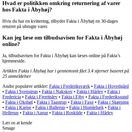
Hvad er politikken omkring returnering af varer
hos Fakta i Åbyhøj?
Hvis du har en kvittering, tilbyder Fakta i Åbyhøj en 30-dages
returret på ubrugte varer.
Kan jeg læse om tilbudsavisen for Fakta i Åbyhøj
online?
Ja, tilbudsavisen for Fakta i Åbyhøj kan læses online på Fakta’s
hjemmeside.
Artiklen Fakta i Åbyhøj har i gennemsnit fået
3.4
stjerner baseret på
25
anmeldelser
Andre populære artikler:
Fakta i Frederiksværk
•
Fakta i Hovedgård
•
Fakta i Svenstrup
•
Fakta i Nakskov
•
Fakta i Hårlev
•
Fakta i
Fredericia
•
Fakta i Fjerritslev
•
Fakta i Ejby
•
Fakta i Frederikssund
•
Fakta i Oksbøl
•
Fakta i Taastrup
•
Fakta i Faxe
•
Fakta i Skørping
•
Fakta i Karise
•
Fakta i Ballerup
•
Fakta i Humlebæk
•
Fakta i
Hellerup
•
Fakta i Aarup
•
Fakta i Roskilde
•
Fakta i Hårlev
Lær os at kende
Smage