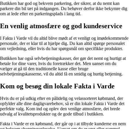
Butikken har god og bekvem parkering, der sikrer, at du nemt kan
parkere din bil tæt på indgangen. Du behøver derfor ikke bekymre dig
om at lede efter en parkeringsplads i lang tid.
En venlig atmosfære og god kundeservice
I Fakta i Varde vil du altid blive mødt af et venligt og imødekommende
personale, der er klar til at hjælpe dig. Du kan altid spørge personalet
om vejledning, eller hvis du har spørgsmål om specifikke produkter.
Butikken har også selvbetjeningskasser, der gør det nemt og hurtigt at
betale for dine varer, hvis du foretrækker det. Men uanset om du
vælger at gå til den traditionelle kasse eller bruge
selvbetjeningskasserne, vil du altid få en smidig og hurtig betjening.
Kom og besøg din lokale Fakta i Varde
Hvis du er på udkig efter en pålidelig og velassorteret købmand, der
opfylder alle dine dagligvarebehov, så er din lokale Fakta i Varde det
perfekte valg. Kom ind og oplev den venlige atmosfære, det brede
udvalg af kvalitetsprodukter og de gode tilbud i butikken.
Fakta i Varde er en købmand, der går op i at tilbyde kunderne en nem
og bekvem shoppingoplevelse. Uanset om du er ung eller gammel,