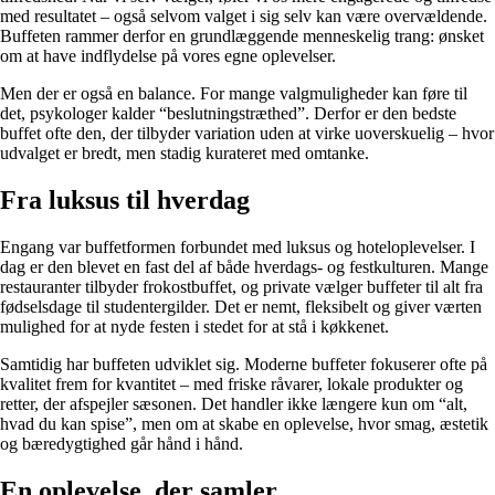
med resultatet – også selvom valget i sig selv kan være overvældende.
Buffeten rammer derfor en grundlæggende menneskelig trang: ønsket
om at have indflydelse på vores egne oplevelser.
Men der er også en balance. For mange valgmuligheder kan føre til
det, psykologer kalder “beslutningstræthed”. Derfor er den bedste
buffet ofte den, der tilbyder variation uden at virke uoverskuelig – hvor
udvalget er bredt, men stadig kurateret med omtanke.
Fra luksus til hverdag
Engang var buffetformen forbundet med luksus og hoteloplevelser. I
dag er den blevet en fast del af både hverdags- og festkulturen. Mange
restauranter tilbyder frokostbuffet, og private vælger buffeter til alt fra
fødselsdage til studentergilder. Det er nemt, fleksibelt og giver værten
mulighed for at nyde festen i stedet for at stå i køkkenet.
Samtidig har buffeten udviklet sig. Moderne buffeter fokuserer ofte på
kvalitet frem for kvantitet – med friske råvarer, lokale produkter og
retter, der afspejler sæsonen. Det handler ikke længere kun om “alt,
hvad du kan spise”, men om at skabe en oplevelse, hvor smag, æstetik
og bæredygtighed går hånd i hånd.
En oplevelse, der samler