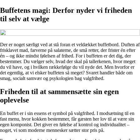
Buffetens magi: Derfor nyder vi friheden
til selv at vælge
Der er noget særligt ved at stå foran et veldækket buffetbord. Duften af
frisklavet mad, farverne på salaterne, de små retter, der frister én efter
én – og ikke mindst følelsen af frihed. For i buffeten er det dig, der
bestemmer. Du vælger selv, hvad der skal på tallerkenen, hvor meget
du vil have, og i hvilken rækkefølge du vil nyde det. Men hvorfor er
det egentlig, at vi elsker buffeten så meget? Svaret handler både om
smag, socialt samvær og psykologien bag valgfrihed.
Friheden til at sammensætte sin egen
oplevelse
En buffet er i sin essens et symbol på valgfrihed. I modsætning til en
fast menu, hvor kokken bestemmer, får gæsten her lov til at være sin
egen komponist. Det giver en følelse af kontrol og individualitet –
noget, vi som moderne mennesker sætter stor pris på.