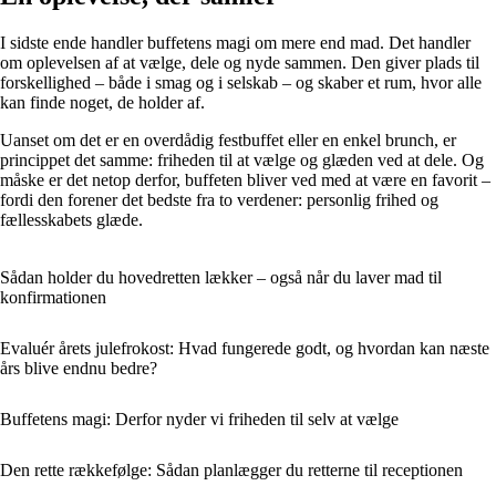
I sidste ende handler buffetens magi om mere end mad. Det handler
om oplevelsen af at vælge, dele og nyde sammen. Den giver plads til
forskellighed – både i smag og i selskab – og skaber et rum, hvor alle
kan finde noget, de holder af.
Uanset om det er en overdådig festbuffet eller en enkel brunch, er
princippet det samme: friheden til at vælge og glæden ved at dele. Og
måske er det netop derfor, buffeten bliver ved med at være en favorit –
fordi den forener det bedste fra to verdener: personlig frihed og
fællesskabets glæde.
Sådan holder du hovedretten lækker – også når du laver mad til
konfirmationen
Evaluér årets julefrokost: Hvad fungerede godt, og hvordan kan næste
års blive endnu bedre?
Buffetens magi: Derfor nyder vi friheden til selv at vælge
Den rette rækkefølge: Sådan planlægger du retterne til receptionen