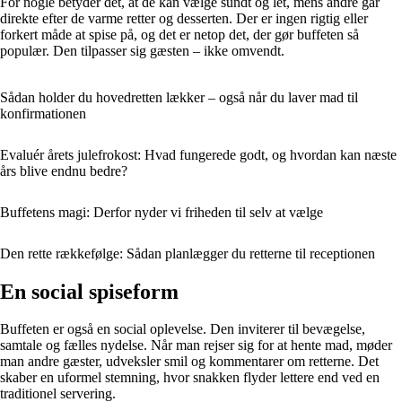
For nogle betyder det, at de kan vælge sundt og let, mens andre går
direkte efter de varme retter og desserten. Der er ingen rigtig eller
forkert måde at spise på, og det er netop det, der gør buffeten så
populær. Den tilpasser sig gæsten – ikke omvendt.
Sådan holder du hovedretten lækker – også når du laver mad til
konfirmationen
Evaluér årets julefrokost: Hvad fungerede godt, og hvordan kan næste
års blive endnu bedre?
Buffetens magi: Derfor nyder vi friheden til selv at vælge
Den rette rækkefølge: Sådan planlægger du retterne til receptionen
En social spiseform
Buffeten er også en social oplevelse. Den inviterer til bevægelse,
samtale og fælles nydelse. Når man rejser sig for at hente mad, møder
man andre gæster, udveksler smil og kommentarer om retterne. Det
skaber en uformel stemning, hvor snakken flyder lettere end ved en
traditionel servering.