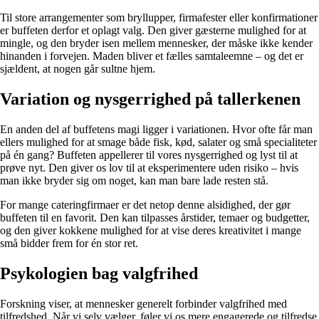
Til store arrangementer som bryllupper, firmafester eller konfirmationer
er buffeten derfor et oplagt valg. Den giver gæsterne mulighed for at
mingle, og den bryder isen mellem mennesker, der måske ikke kender
hinanden i forvejen. Maden bliver et fælles samtaleemne – og det er
sjældent, at nogen går sultne hjem.
Variation og nysgerrighed på tallerkenen
En anden del af buffetens magi ligger i variationen. Hvor ofte får man
ellers mulighed for at smage både fisk, kød, salater og små specialiteter
på én gang? Buffeten appellerer til vores nysgerrighed og lyst til at
prøve nyt. Den giver os lov til at eksperimentere uden risiko – hvis
man ikke bryder sig om noget, kan man bare lade resten stå.
For mange cateringfirmaer er det netop denne alsidighed, der gør
buffeten til en favorit. Den kan tilpasses årstider, temaer og budgetter,
og den giver kokkene mulighed for at vise deres kreativitet i mange
små bidder frem for én stor ret.
Psykologien bag valgfrihed
Forskning viser, at mennesker generelt forbinder valgfrihed med
tilfredshed. Når vi selv vælger, føler vi os mere engagerede og tilfredse